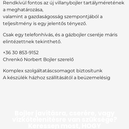
Rendkívül fontos az új villanybojler tartályméretének
a meghatározása,
valamint a gazdaságosság szempontjából a
teljesítmény is egy jelentős tényező.
Csak egy telefonhívás, és a gázbojler cseréje máris
elintézettnek tekinthető.
+36 30 853-9152
Chrenkó Norbert
Bojler szerelő
Komplex szolgáltatáscsomagot biztosítunk
A készülék házhoz szállításától a beüzemelésig
Bojler javításra, cserére, vagy
vízkőtelenítésre van szüksége?
Keressen most, HOGY