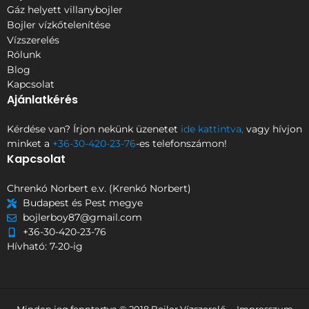
Gáz helyett villanybojler
Bojler vízkőtelenítése
Vízszerelés
Rólunk
Blog
Kapcsolat
Ajánlatkérés
Kérdése van? Írjon nekünk üzenetet
ide kattintva,
vagy hívjon
minket a
+36-30-420-23-76
-es telefonszámon!
Kapcsolat
Chrenkó Norbert e.v. (Krenkó Norbert)
Budapest és Pest megye
bojlerboy87@gmail.com
+36-30-420-23-76
Hívható: 7-20-ig