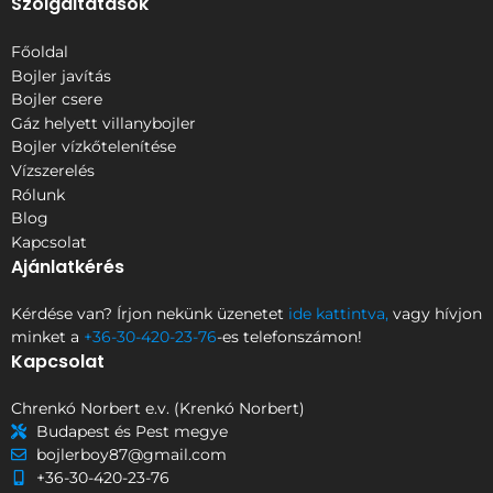
Szolgáltatások
Főoldal
Bojler javítás
Bojler csere
Gáz helyett villanybojler
Bojler vízkőtelenítése
Vízszerelés
Rólunk
Blog
Kapcsolat
Ajánlatkérés
Kérdése van? Írjon nekünk üzenetet
ide kattintva,
vagy hívjon
minket a
+36-30-420-23-76
-es telefonszámon!
Kapcsolat
Chrenkó Norbert e.v. (Krenkó Norbert)
Budapest és Pest megye
bojlerboy87@gmail.com
+36-30-420-23-76