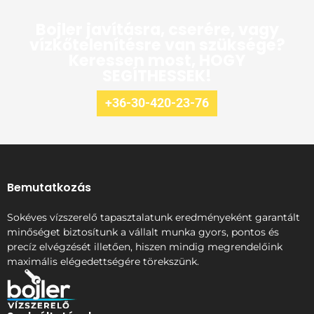
Bojler javításra, cserére, vagy
vízkőtelenítésre van szüksége?
Keressen most, HOGY
SEGÍTHESSEK!
+36-30-420-23-76
Bemutatkozás
Sokéves vízszerelő tapasztalatunk eredményeként garantált
minőséget biztosítunk a vállalt munka gyors, pontos és
precíz elvégzését illetően, hiszen mindig megrendelőink
maximális elégedettségére törekszünk.