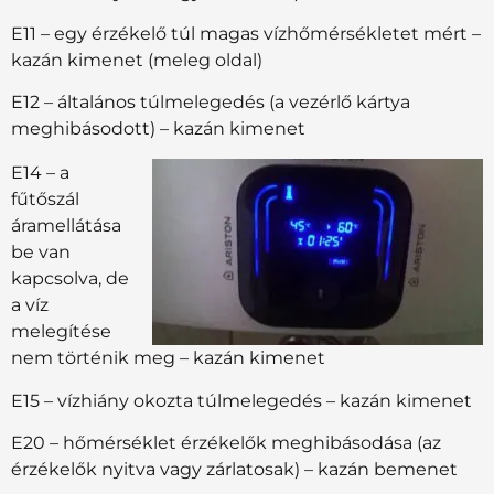
E11 – egy érzékelő túl magas vízhőmérsékletet mért –
kazán kimenet (meleg oldal)
E12 – általános túlmelegedés (a vezérlő kártya
meghibásodott) – kazán kimenet
E14 – a
fűtőszál
áramellátása
be van
kapcsolva, de
a víz
melegítése
nem történik meg – kazán kimenet
E15 – vízhiány okozta túlmelegedés – kazán kimenet
E20 – hőmérséklet érzékelők meghibásodása (az
érzékelők nyitva vagy zárlatosak) – kazán bemenet