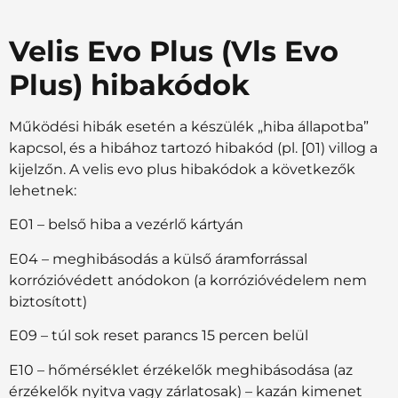
Velis Evo Plus (Vls Evo
Plus) hibakódok
Működési hibák esetén a készülék „hiba állapotba”
kapcsol, és a hibához tartozó hibakód (pl. [01) villog a
kijelzőn. A velis evo plus hibakódok a következők
lehetnek:
E01 – belső hiba a vezérlő kártyán
E04 – meghibásodás a külső áramforrással
korrózióvédett anódokon (a korrózióvédelem nem
biztosított)
E09 – túl sok reset parancs 15 percen belül
E10 – hőmérséklet érzékelők meghibásodása (az
érzékelők nyitva vagy zárlatosak) – kazán kimenet