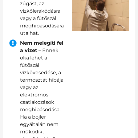
zúgást, az
vízkőlerakódásra
vagy a fűtőszál
meghibásodására
utalhat.
Nem melegíti fel
a vizet
– Ennek
oka lehet a
fűtőszál
vízkövesedése, a
termosztát hibája
vagy az
elektromos
csatlakozások
meghibásodása.
Ha a bojler
egyáltalán nem
működik,