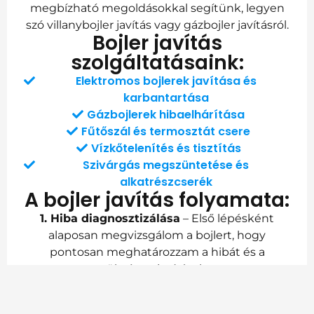
megbízható megoldásokkal segítünk, legyen
szó villanybojler javítás vagy gázbojler javításról.
Bojler javítás
szolgáltatásaink:
Elektromos bojlerek javítása és
karbantartása
Gázbojlerek hibaelhárítása
Fűtőszál és termosztát csere
Vízkőtelenítés és tisztítás
Szivárgás megszüntetése és
alkatrészcserék
A bojler javítás folyamata:
1. Hiba diagnosztizálása
– Első lépésként
alaposan megvizsgálom a bojlert, hogy
pontosan meghatározzam a hibát és a
szükséges javításokat.
2. Árajánlat
– A diagnosztika után tájékoztatom
Önt a javítás költségeiről, hogy előre tudja,