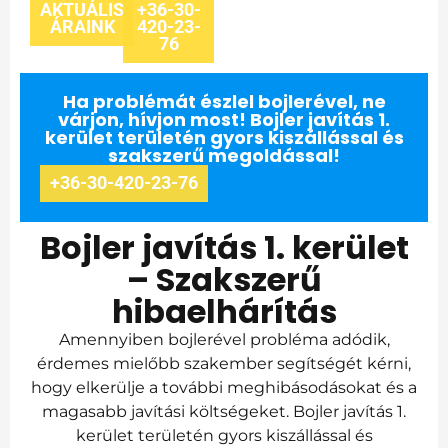
AKTUÁLIS
+36-30-
ÁRAINK
420-23-
76
Ha problémát észlel bojlerével, ne
várjon, hívjon most! Bojler javítás 1.
kerület területén gyors kiszállással és
szakszerű megoldással!
+36-30-420-23-76
Bojler javítás 1. kerület
– Szakszerű
hibaelhárítás
Amennyiben bojlerével probléma adódik,
érdemes mielőbb szakember segítségét kérni,
hogy elkerülje a további meghibásodásokat és a
magasabb javítási költségeket. Bojler javítás 1.
kerület területén gyors kiszállással és