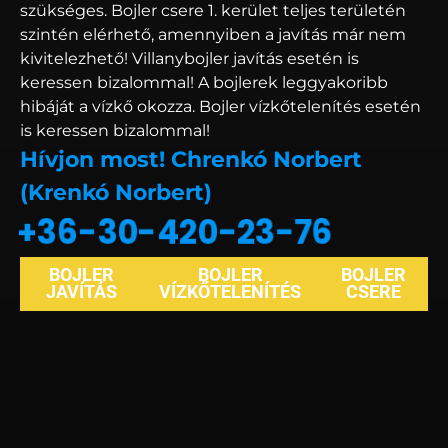
szükséges. Bojler csere 1. kerület teljes területén
szintén elérhető, amennyiben a javítás már nem
kivitelezhető! Villanybojler javítás esetén is
keressen bizalommal! A bojlerek leggyakoribb
hibáját a vízkő okozza. Bojler vízkőtelenítés esetén
is keressen bizalommal!
Hívjon most! Chrenkó Norbert
(Krenkó Norbert)
+36-30-420-23-76
BOJLER
BOJLER
BOJLER
JAVÍTÁS
VÍZKŐTELENÍTÉS
CSERE