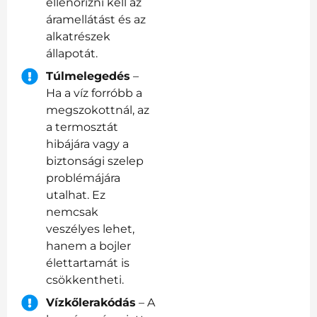
ellenőrizni kell az
áramellátást és az
alkatrészek
állapotát.
Túlmelegedés
–
Ha a víz forróbb a
megszokottnál, az
a termosztát
hibájára vagy a
biztonsági szelep
problémájára
utalhat. Ez
nemcsak
veszélyes lehet,
hanem a bojler
élettartamát is
csökkentheti.
Vízkőlerakódás
– A