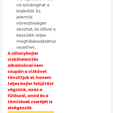
víz szivároghat a
bojlerből. Ez
jelentős
vízveszteséget
okozhat, és idővel a
készülék teljes
meghibásodásához
vezethet.
A villanybojler
vízkőtelenítés
alkalmával nem
csupán a vízkövet
távolítjuk el, hanem
teljes bojler felújítást
végzünk, azaz a
fűtőszál, anód és a
tömítések cseréjét is
elvégezzük.