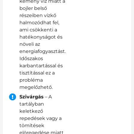
kemény víz miatt a
bojler belső
részeiben vízkő
halmozódhat fel,
ami csökkenti a
hatékonyságot és
növeli az
energiafogyasztást.
Időszakos
karbantartással és
tisztítással ez a
probléma
megelőzhető.
Szivárgás
– A
tartályban
keletkező
repedések vagy a
tömítések
elöregedése miatt