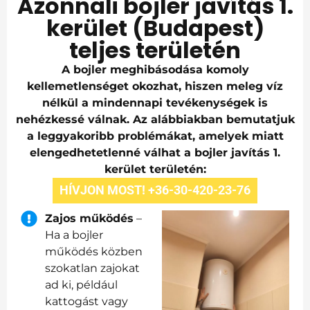
Azonnali bojler javítás 1.
kerület (Budapest)
teljes területén
A bojler meghibásodása komoly
kellemetlenséget okozhat, hiszen meleg víz
nélkül a mindennapi tevékenységek is
nehézkessé válnak. Az alábbiakban bemutatjuk
a leggyakoribb problémákat, amelyek miatt
elengedhetetlenné válhat a bojler javítás 1.
kerület területén:
HÍVJON MOST! +36-30-420-23-76
Zajos működés
–
Ha a bojler
működés közben
szokatlan zajokat
ad ki, például
kattogást vagy