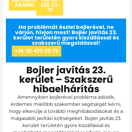
ÁRAINK
420-23-
76
Ha problémát észlel bojlerével, ne
várjon, hívjon most! Bojler javítás 23.
kerület területén gyors kiszállással és
szakszerű megoldással!
+36-30-420-23-76
Bojler javítás 23.
kerület – Szakszerű
hibaelhárítás
Amennyiben bojlerével probléma adódik,
érdemes mielőbb szakember segítségét kérni,
hogy elkerülje a további meghibásodásokat és a
magasabb javítási költségeket. Bojler javítás 23.
kerület területén gyors kiszállással és