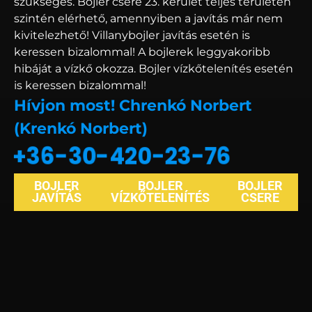
szükséges. Bojler csere 23. kerület teljes területén
szintén elérhető, amennyiben a javítás már nem
kivitelezhető! Villanybojler javítás esetén is
keressen bizalommal! A bojlerek leggyakoribb
hibáját a vízkő okozza. Bojler vízkőtelenítés esetén
is keressen bizalommal!
Hívjon most! Chrenkó Norbert
(Krenkó Norbert)
+36-30-420-23-76
BOJLER
BOJLER
BOJLER
JAVÍTÁS
VÍZKŐTELENÍTÉS
CSERE