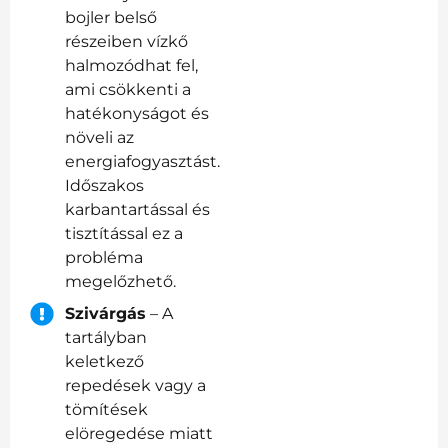
bojler belső
részeiben vízkő
halmozódhat fel,
ami csökkenti a
hatékonyságot és
növeli az
energiafogyasztást.
Időszakos
karbantartással és
tisztítással ez a
probléma
megelőzhető.
Szivárgás
– A
tartályban
keletkező
repedések vagy a
tömítések
elöregedése miatt