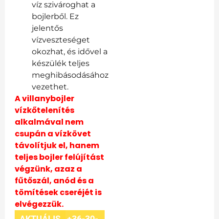
víz szivároghat a
bojlerből. Ez
jelentős
vízveszteséget
okozhat, és idővel a
készülék teljes
meghibásodásához
vezethet.
A villanybojler
vízkőtelenítés
alkalmával nem
csupán a vízkövet
távolítjuk el, hanem
teljes bojler felújítást
végzünk, azaz a
fűtőszál, anód és a
tömítések cseréjét is
elvégezzük.
AKTUÁLIS
+36-30-