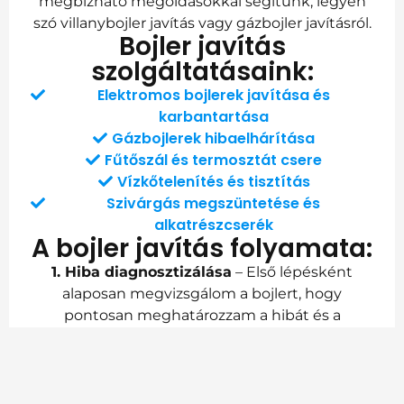
megbízható megoldásokkal segítünk, legyen
szó villanybojler javítás vagy gázbojler javításról.
Bojler javítás
szolgáltatásaink:
Elektromos bojlerek javítása és
karbantartása
Gázbojlerek hibaelhárítása
Fűtőszál és termosztát csere
Vízkőtelenítés és tisztítás
Szivárgás megszüntetése és
alkatrészcserék
A bojler javítás folyamata:
1. Hiba diagnosztizálása
– Első lépésként
alaposan megvizsgálom a bojlert, hogy
pontosan meghatározzam a hibát és a
szükséges javításokat.
2. Árajánlat
– A diagnosztika után tájékoztatom
Önt a javítás költségeiről, hogy előre tudja,