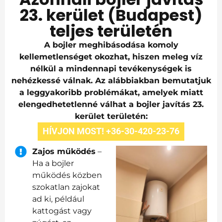
23. kerület (Budapest)
teljes területén
A bojler meghibásodása komoly
kellemetlenséget okozhat, hiszen meleg víz
nélkül a mindennapi tevékenységek is
nehézkessé válnak. Az alábbiakban bemutatjuk
a leggyakoribb problémákat, amelyek miatt
elengedhetetlenné válhat a bojler javítás 23.
kerület területén:
HÍVJON MOST! +36-30-420-23-76
Zajos működés
–
Ha a bojler
működés közben
szokatlan zajokat
ad ki, például
kattogást vagy