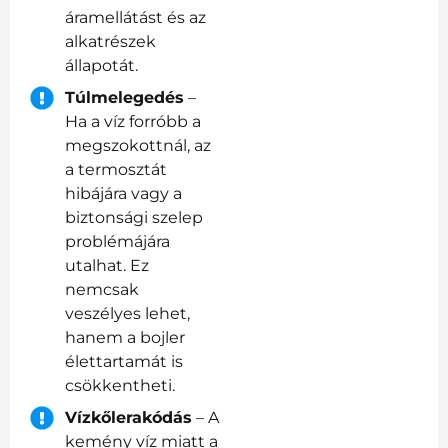
áramellátást és az
alkatrészek
állapotát.
Túlmelegedés
–
Ha a víz forróbb a
megszokottnál, az
a termosztát
hibájára vagy a
biztonsági szelep
problémájára
utalhat. Ez
nemcsak
veszélyes lehet,
hanem a bojler
élettartamát is
csökkentheti.
Vízkőlerakódás
– A
kemény víz miatt a