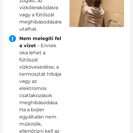
zúgást, az
vízkőlerakódásra
vagy a fűtőszál
meghibásodására
utalhat.
Nem melegíti fel
a vizet
– Ennek
oka lehet a
fűtőszál
vízkövesedése, a
termosztát hibája
vagy az
elektromos
csatlakozások
meghibásodása.
Ha a bojler
egyáltalán nem
működik,
ellenőrizni kell az