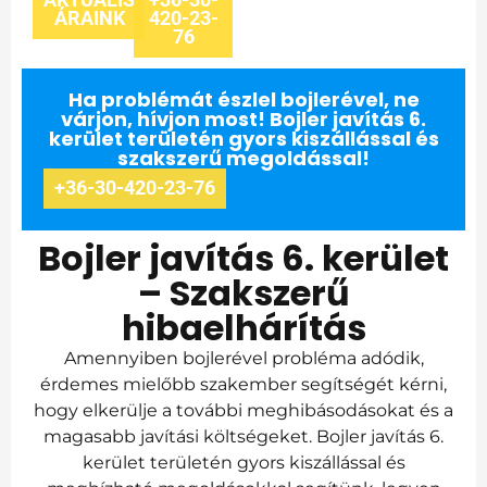
ÁRAINK
420-23-
76
Ha problémát észlel bojlerével, ne
várjon, hívjon most! Bojler javítás 6.
kerület területén gyors kiszállással és
szakszerű megoldással!
+36-30-420-23-76
Bojler javítás 6. kerület
– Szakszerű
hibaelhárítás
Amennyiben bojlerével probléma adódik,
érdemes mielőbb szakember segítségét kérni,
hogy elkerülje a további meghibásodásokat és a
magasabb javítási költségeket. Bojler javítás 6.
kerület területén gyors kiszállással és