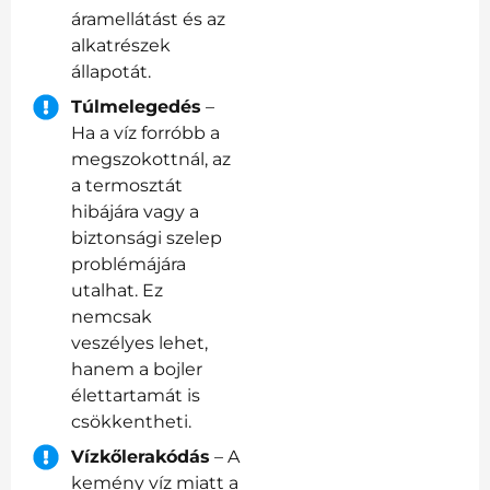
áramellátást és az
alkatrészek
állapotát.
Túlmelegedés
–
Ha a víz forróbb a
megszokottnál, az
a termosztát
hibájára vagy a
biztonsági szelep
problémájára
utalhat. Ez
nemcsak
veszélyes lehet,
hanem a bojler
élettartamát is
csökkentheti.
Vízkőlerakódás
– A
kemény víz miatt a