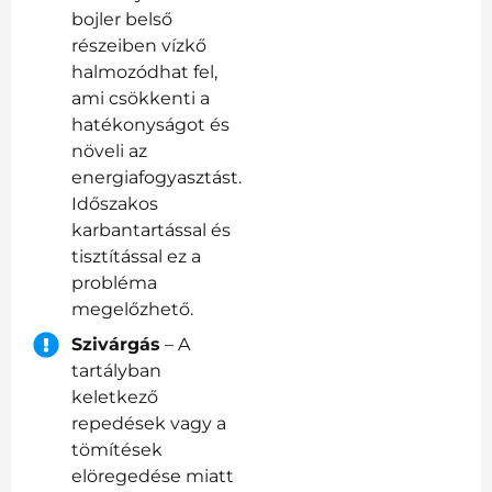
bojler belső
részeiben vízkő
halmozódhat fel,
ami csökkenti a
hatékonyságot és
növeli az
energiafogyasztást.
Időszakos
karbantartással és
tisztítással ez a
probléma
megelőzhető.
Szivárgás
– A
tartályban
keletkező
repedések vagy a
tömítések
elöregedése miatt