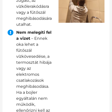
zúgást, az
vízkőlerakódásra
vagy a fűtőszál
meghibásodására
utalhat.
Nem melegíti fel
a vizet
– Ennek
oka lehet a
fűtőszál
vízkövesedése, a
termosztát hibája
vagy az
elektromos
csatlakozások
meghibásodása.
Ha a bojler
egyáltalán nem
működik,
ellenőrizni kell az