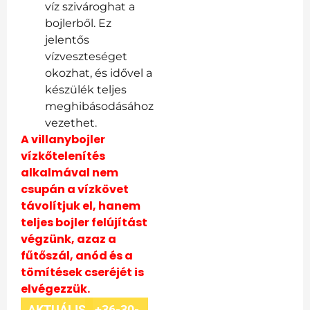
víz szivároghat a
bojlerből. Ez
jelentős
vízveszteséget
okozhat, és idővel a
készülék teljes
meghibásodásához
vezethet.
A villanybojler
vízkőtelenítés
alkalmával nem
csupán a vízkövet
távolítjuk el, hanem
teljes bojler felújítást
végzünk, azaz a
fűtőszál, anód és a
tömítések cseréjét is
elvégezzük.
AKTUÁLIS
+36-30-