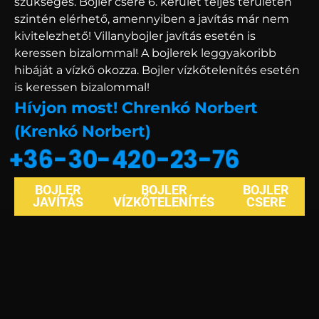
szükséges. Bojler csere 6. kerület teljes területén
szintén elérhető, amennyiben a javítás már nem
kivitelezhető! Villanybojler javítás esetén is
keressen bizalommal! A bojlerek leggyakoribb
hibáját a vízkő okozza. Bojler vízkőtelenítés esetén
is keressen bizalommal!
Hívjon most! Chrenkó Norbert
(Krenkó Norbert)
+36-30-420-23-76
BOJLER
BOJLER
BOJLER
JAVÍTÁS
VÍZKŐTELENÍTÉS
CSERE