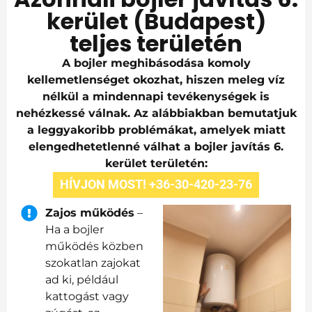
kerület (Budapest)
teljes területén
A bojler meghibásodása komoly
kellemetlenséget okozhat, hiszen meleg víz
nélkül a mindennapi tevékenységek is
nehézkessé válnak. Az alábbiakban bemutatjuk
a leggyakoribb problémákat, amelyek miatt
elengedhetetlenné válhat a bojler javítás 6.
kerület területén:
HÍVJON MOST! +36-30-420-23-76
Zajos működés
–
Ha a bojler
működés közben
szokatlan zajokat
ad ki, például
kattogást vagy