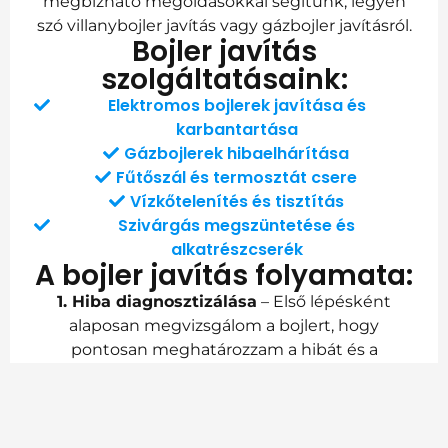
megbízható megoldásokkal segítünk, legyen
szó villanybojler javítás vagy gázbojler javításról.
Bojler javítás
szolgáltatásaink:
Elektromos bojlerek javítása és
karbantartása
Gázbojlerek hibaelhárítása
Fűtőszál és termosztát csere
Vízkőtelenítés és tisztítás
Szivárgás megszüntetése és
alkatrészcserék
A bojler javítás folyamata:
1. Hiba diagnosztizálása
– Első lépésként
alaposan megvizsgálom a bojlert, hogy
pontosan meghatározzam a hibát és a
szükséges javításokat.
2. Árajánlat
– A diagnosztika után tájékoztatom
Önt a javítás költségeiről, hogy előre tudja,