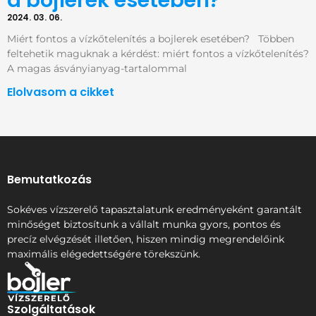
a bojlerek esetében?
2024. 03. 06.
Miért fontos a vízkőtelenítés a bojlerek esetében? Többen
feltehetik maguknak a kérdést: miért fontos a vízkőtelenítés?
A magas ásványianyag-tartalommal
Elolvasom a cikket
Bemutatkozás
Sokéves vízszerelő tapasztalatunk eredményeként garantált
minőséget biztosítunk a vállalt munka gyors, pontos és
precíz elvégzését illetően, hiszen mindig megrendelőink
maximális elégedettségére törekszünk.
Szolgáltatások