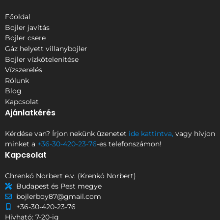
Főoldal
Bojler javítás
Bojler csere
Gáz helyett villanybojler
Bojler vízkőtelenítése
Vízszerelés
Rólunk
Blog
Kapcsolat
Ajánlatkérés
Kérdése van? Írjon nekünk üzenetet
ide kattintva,
vagy hívjon
minket a
+36-30-420-23-76
-es telefonszámon!
Kapcsolat
Chrenkó Norbert e.v. (Krenkó Norbert)
Budapest és Pest megye
bojlerboy87@gmail.com
+36-30-420-23-76
Hívható: 7-20-ig